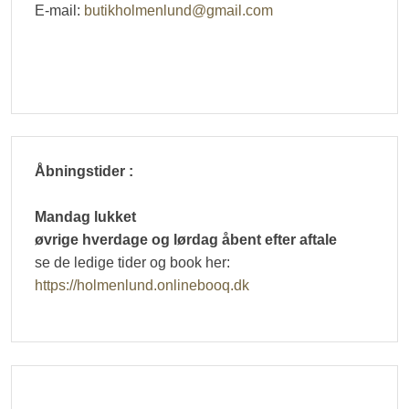
E-mail:
butikholmenlund@gmail.com
Hej 👋
Åbningstider :
Hvordan kan vi hjælpe?
Mandag lukket
øvrige hverdage og lørdag åbent efter aftale
Start en ny samtale
se de ledige tider og book her:
Har du et spørgsmål? Start en ny samtale
https://holmenlund.onlinebooq.dk
Kontaktinformation
Åbningstider
Adresse